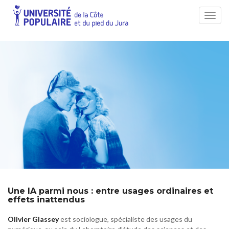
Toggl
navig
2526-04 – Une IA parmi nous : entre usages
ordinaires et effets inattendus
Une IA parmi nous : entre usages ordinaires et
effets inattendus
Olivier Glassey
est sociologue, spécialiste des usages du