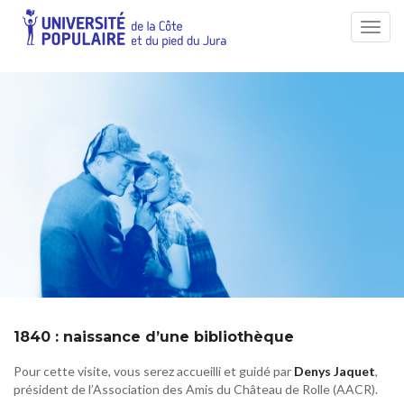
Toggl
navig
2526-10 – 1840 : naissance d’une bibliothèque
1840 : naissance d’une bibliothèque
Pour cette visite, vous serez accueilli et guidé par
Denys Jaquet
,
président de l’Association des Amis du Château de Rolle (AACR).